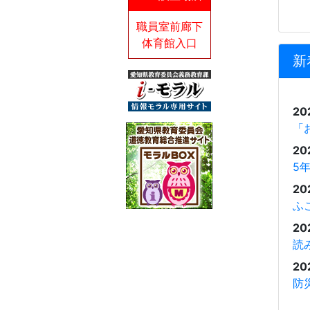
職員室前廊下
体育館入口
新
20
「
20
5
20
ふ
20
読
20
防