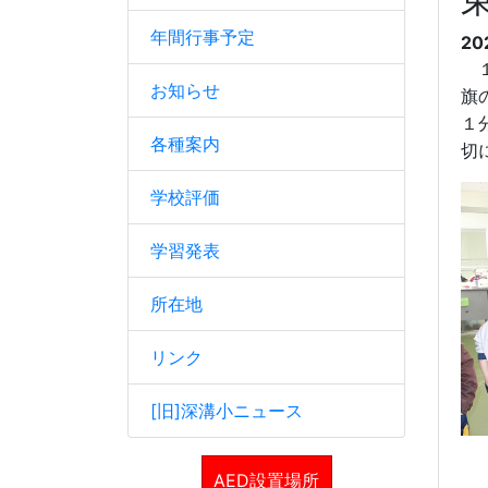
年間行事予定
20
１
お知らせ
旗
１
各種案内
切
学校評価
学習発表
所在地
リンク
[旧]深溝小ニュース
AED設置場所