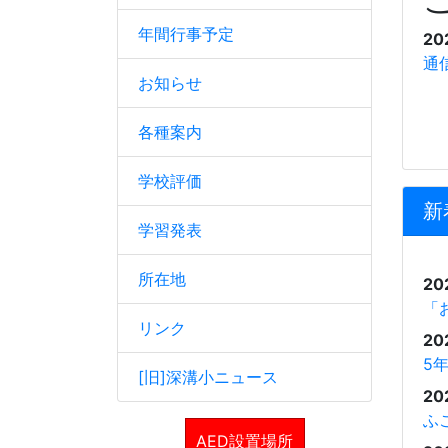
年間行事予定
20
通信
お知らせ
各種案内
学校評価
新
学習発表
所在地
20
「
リンク
20
5
[旧]深溝小ニュース
20
ふ
AED設置場所