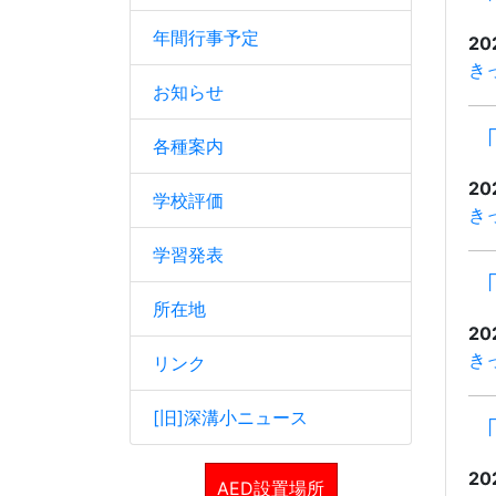
年間行事予定
20
き
お知らせ
各種案内
20
学校評価
き
学習発表
所在地
20
き
リンク
[旧]深溝小ニュース
20
AED設置場所