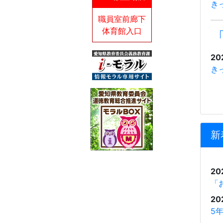
き
職員室前廊下
体育館入口
20
き
新
20
「
20
5