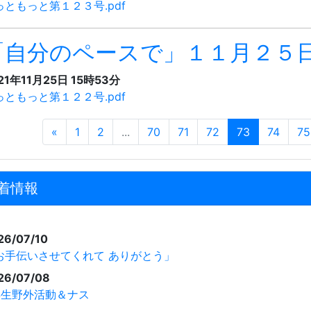
っともっと第１２３号.pdf
「自分のペースで」１１月２５
21年11月25日 15時53分
っともっと第１２２号.pdf
«
1
2
...
70
71
72
73
74
75
着情報
26/07/10
お手伝いさせてくれて ありがとう」
26/07/08
年生野外活動＆ナス