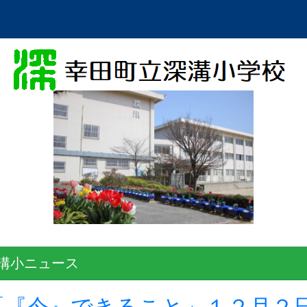
溝小ニュース
「『今』できること」１２月２