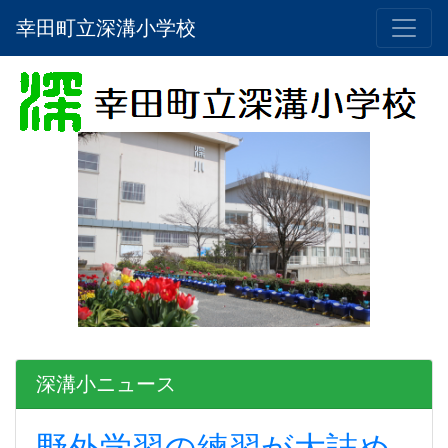
幸田町立深溝小学校
深溝小ニュース
野外学習の練習が大詰め