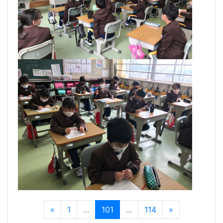
«
1
...
101
...
114
»